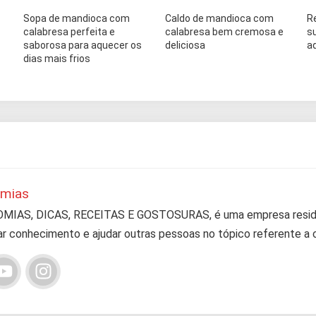
Sopa de mandioca com
Caldo de mandioca com
R
calabresa perfeita e
calabresa bem cremosa e
s
saborosa para aquecer os
deliciosa
a
dias mais frios
omias
IAS, DICAS, RECEITAS E GOSTOSURAS, é uma empresa resident
r conhecimento e ajudar outras pessoas no tópico referente a c