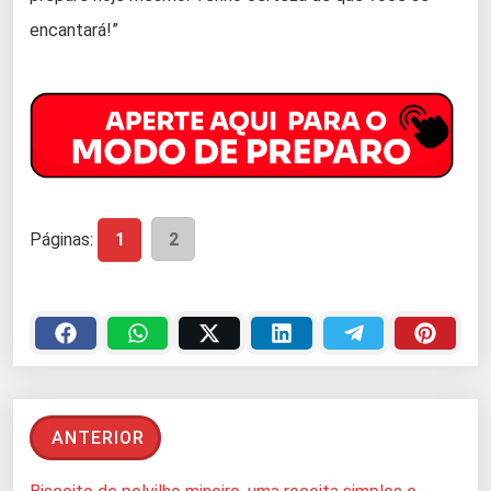
encantará!”
Páginas:
1
2
ANTERIOR