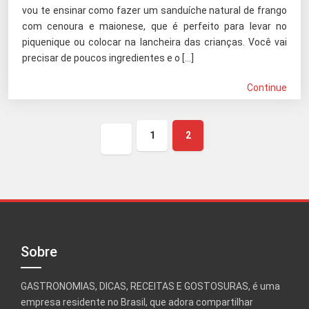
vou te ensinar como fazer um sanduíche natural de frango
com cenoura e maionese, que é perfeito para levar no
piquenique ou colocar na lancheira das crianças. Você vai
precisar de poucos ingredientes e o […]
Continue
1
2
Página
anterior
Sobre
GASTRONOMIAS, DICAS, RECEITAS E GOSTOSURAS, é uma
empresa residente no Brasil, que adora compartilhar