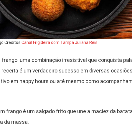
go Créditos
Canal Frigideira com Tampa Juliana Reis
 frango: uma combinação irresistível que conquista pal
 receita é um verdadeiro sucesso em diversas ocasiões
ritivo em happy hours ou até mesmo como acompanham
om frango é um salgado frito que une a maciez da batata
ia da massa.