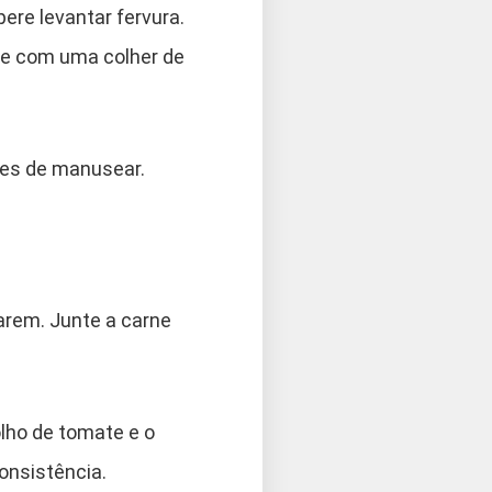
pere levantar fervura.
nte com uma colher de
tes de manusear.
arem. Junte a carne
lho de tomate e o
consistência.