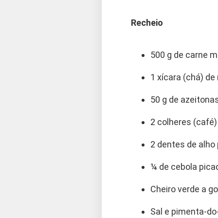
Recheio
500 g de carne m
1 xícara (chá) d
50 g de azeitona
2 colheres (café)
2 dentes de alho
¼ de cebola pica
Cheiro verde a g
Sal e pimenta-do