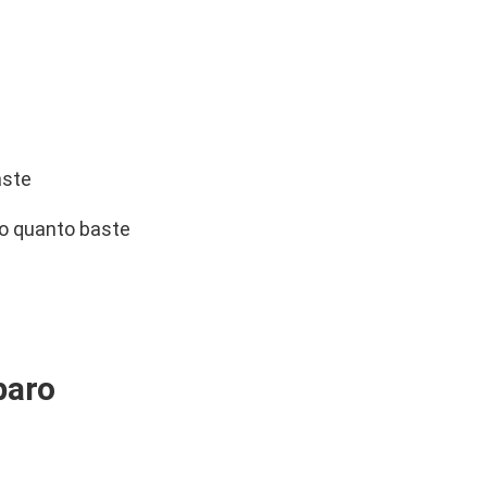
aste
 o quanto baste
paro