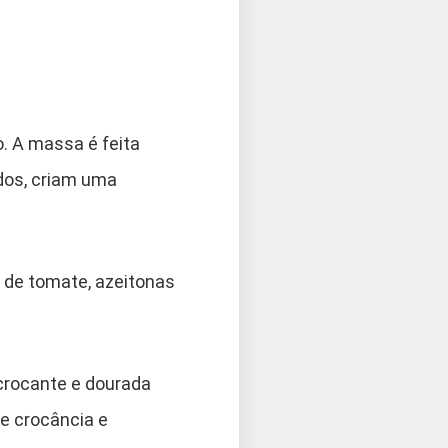
. A massa é feita
ados, criam uma
 de tomate, azeitonas
crocante e dourada
re crocância e