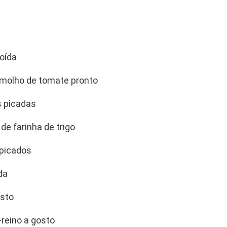
oída
e molho de tomate pronto
s picadas
 de farinha de trigo
 picados
da
osto
-reino a gosto