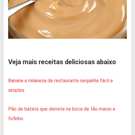
Veja mais receitas deliciosas abaixo
Banana a milanesa de restaurante sequinha fácil e
simples
Pão de batata que derrete na boca de tão macio e
fofinho